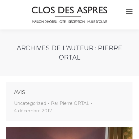
ARCHIVES DE L’AUTEUR :
PIERRE
ORTAL
AVIS
Uncategorized
Par
Pierre ORTAL
4 décembre 2017