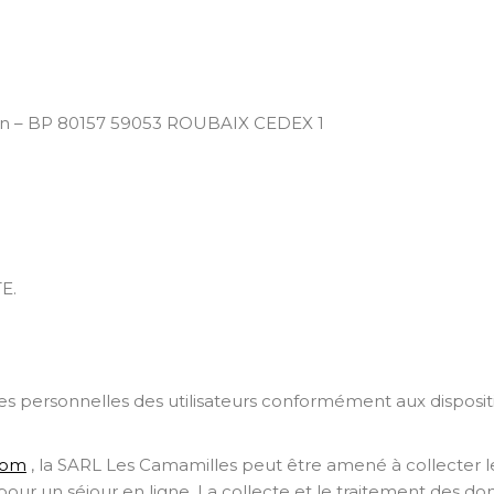
mann – BP 80157 59053 ROUBAIX CEDEX 1
E.
s personnelles des utilisateurs conformément aux dispositi
com
, la SARL Les Camamilles peut être amené à collecter 
un séjour en ligne. La collecte et le traitement des donné