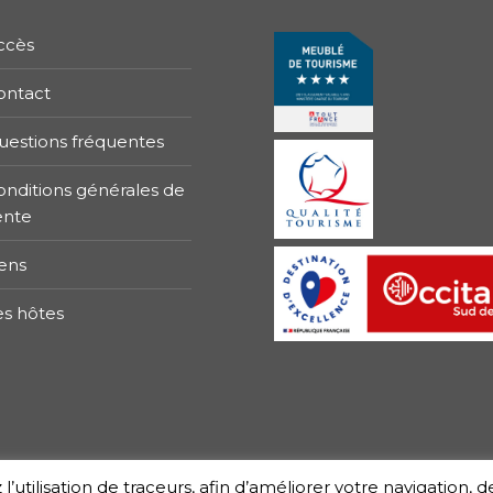
ccès
ontact
uestions fréquentes
onditions générales de
ente
iens
es hôtes
’utilisation de traceurs, afin d’améliorer votre navigation, d