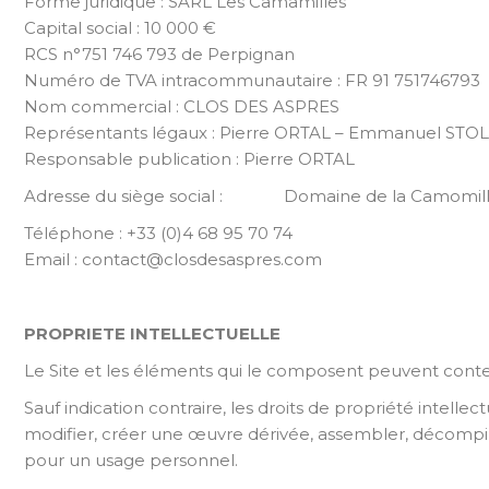
Forme juridique : SARL Les Camamilles
Capital social : 10 000 €
RCS n°751 746 793 de Perpignan
Numéro de TVA intracommunautaire : FR 91 751746793
Nom commercial : CLOS DES ASPRES
Représentants légaux : Pierre ORTAL – Emmanuel STO
Responsable publication : Pierre ORTAL
Adresse du siège social : Domaine de la Camomille 
Téléphone : +33 (0)4 68 95 70 74
Email :
contact@closdesaspres.com
PROPRIETE INTELLECTUELLE
Le Site et les éléments qui le composent peuvent contenir
Sauf indication contraire, les droits de propriété intellec
modifier, créer une œuvre dérivée, assembler, décompile
pour un usage personnel.