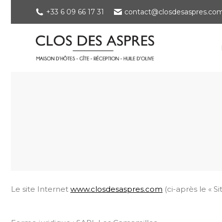
+33 6 09 66 17 31
contact@closdesaspres.co
Le site Internet
www.closdesaspres.com
(ci-après le « S