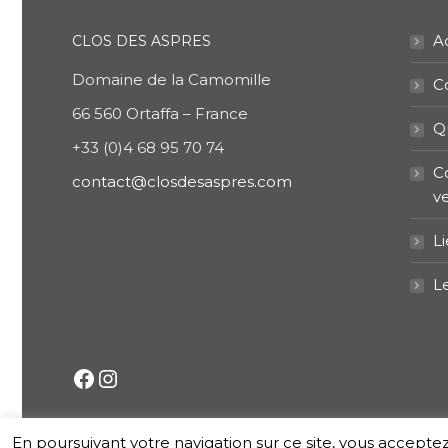
A
CLOS DES ASPRES
Domaine de la Camomille
C
66 560 Ortaffa – France
Q
+33 (0)
4 68 95 70 74
C
contact@closdesaspres.com
v
L
L
Facebook
Instagram
En poursuivant votre navigation sur ce site, vous acceptez l