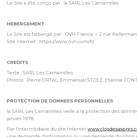
Le Site a été conçu par : la SARL Les Camamilles
HEBERGEMENT
Le Site est hébergé par : OVH France. – 2 rue Keller
Site Internet : https://www.ovh.com/fr/
CREDITS
Texte : SARL Les Camamilles
Photos : Pierre ORTAL, Emmanuel STOLZ, Etienne CONT
PROTECTION DE DONNEES PERSONNELLES
la SARL Les Camamilles veille à la protection des donnée
janvier 1978.
Par l’intermédiaire du site Internet
www.closdesaspres.
une demande d’information ou une demande d’option pour 